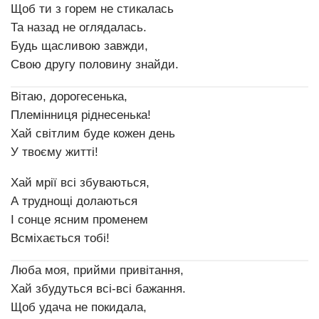
Щоб ти з горем не стикалась
Та назад не оглядалась.
Будь щасливою завжди,
Свою другу половину знайди.
Вітаю, дорогесенька,
Племінниця ріднесенька!
Хай світлим буде кожен день
У твоєму житті!
Хай мрії всі збуваються,
А труднощі долаються
І сонце ясним променем
Всміхається тобі!
Люба моя, прийми привітання,
Хай збудуться всі-всі бажання.
Щоб удача не покидала,