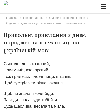
Главная
Поздравления
С днем рождения
еще
С днем рождения на украинском языке
племінниці
Прикольні привітання з днем
народження племінниці на
українській мові
Сьогодні день казковий,
Приємний, кольоровий.
Тож приймай, племіннице, вітання,
Щоб зустріла ти вічне кохання.
Щоб не знала ніколи біди,
Завжди знала куди тобі йти.
Будь щаслива, весела та мила,