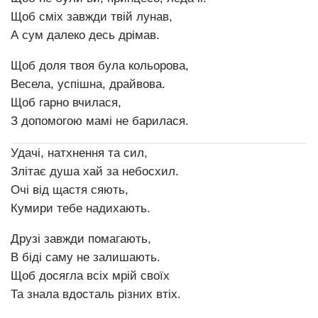
Щоб сміх завжди твій лунав,
А сум далеко десь дрімав.
Щоб доля твоя була кольорова,
Весела, успішна, драйвова.
Щоб гарно вчилася,
З допомогою мамі не барилася.
Удачі, натхнення та сил,
Злітає душа хай за небосхил.
Очі від щастя сяють,
Кумири тебе надихають.
Друзі завжди помагають,
В біді саму не залишають.
Щоб досягла всіх мрій своїх
Та знала вдосталь різних втіх.