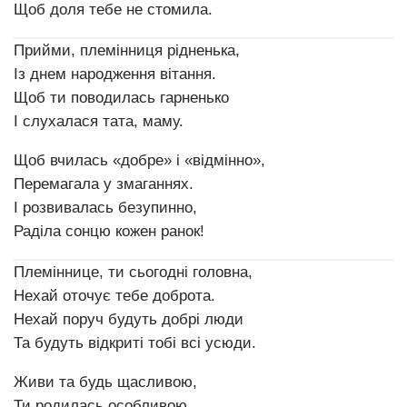
Щоб доля тебе не стомила.
Прийми, племінниця рідненька,
Із днем народження вітання.
Щоб ти поводилась гарненько
І слухалася тата, маму.
Щоб вчилась «добре» і «відмінно»,
Перемагала у змаганнях.
І розвивалась безупинно,
Раділа сонцю кожен ранок!
Племіннице, ти сьогодні головна,
Нехай оточує тебе доброта.
Нехай поруч будуть добрі люди
Та будуть відкриті тобі всі усюди.
Живи та будь щасливою,
Ти родилась особливою.