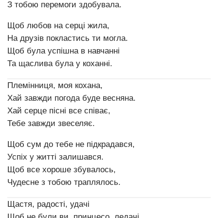
З тобою перемоги здобувала.
Щоб любов на серці жила,
На друзів покластись ти могла.
Щоб була успішна в навчанні
Та щаслива була у коханні.
Племінниця, моя кохана,
Хай завжди погода буде весняна.
Хай серце пісні все співає,
Тебе завжди звеселяє.
Щоб сум до тебе не підкрадався,
Успіх у житті залишався.
Щоб все хороше збувалось,
Чудесне з тобою траплялось.
Щастя, радості, удачі
Щоб не були ви, принцесо, ледачі.