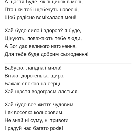
А щастя буде, як піщинок в морі,
Пташки тобі щебечуть навесні,
Щоб радісно всміхалася мені!
Хай буде сила і здоров? я буде,
Цінують, поважають тебе люди,
А Бог дає великого натхнення,
Для тебе буде добрим сьогодення!
Бабусю, лагідна і мила!
Вітаю, дорогенька, щиро.
Бажаю спокою на серці,
Хай щастя водограєм ллється.
Хай буде все життя чудовим
І як веселка кольоровим.
Не знай ні суму, ні тривоги
І радуй нас багато років!