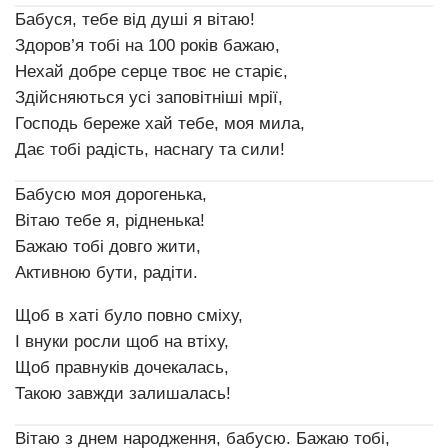
Бабуся, тебе від душі я вітаю!
Здоров’я тобі на 100 років бажаю,
Нехай добре серце твоє не старіє,
Здійсняються усі заповітніші мрії,
Господь береже хай тебе, моя мила,
Дає тобі радість, наснагу та сили!
Бабусю моя дорогенька,
Вітаю тебе я, рідненька!
Бажаю тобі довго жити,
Активною бути, радіти.
Щоб в хаті було повно сміху,
І внуки росли щоб на втіху,
Щоб правнуків дочекалась,
Такою завжди залишалась!
Вітаю з днем народження, бабусю. Бажаю тобі,