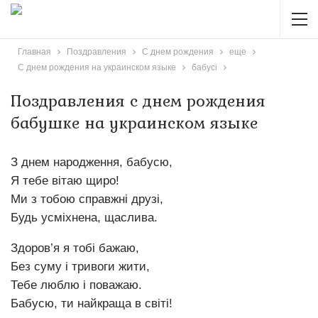
Главная
Поздравления
С днем рождения
еще
С днем рождения на украинском языке
бабусі
Поздравления с днем рождения
бабушке на украинском языке
З днем народження, бабусю,
Я тебе вітаю щиро!
Ми з тобою справжні друзі,
Будь усміхнена, щаслива.
Здоров’я я тобі бажаю,
Без суму і тривоги жити,
Тебе люблю і поважаю.
Бабусю, ти найкраща в світі!