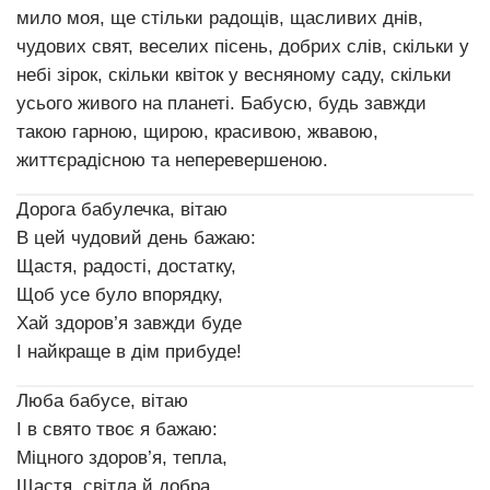
мило моя, ще стільки радощів, щасливих днів,
чудових свят, веселих пісень, добрих слів, скільки у
небі зірок, скільки квіток у весняному саду, скільки
усього живого на планеті. Бабусю, будь завжди
такою гарною, щирою, красивою, жвавою,
життєрадісною та неперевершеною.
Дорога бабулечка, вітаю
В цей чудовий день бажаю:
Щастя, радості, достатку,
Щоб усе було впорядку,
Хай здоров’я завжди буде
І найкраще в дім прибуде!
Люба бабусе, вітаю
І в свято твоє я бажаю:
Міцного здоров’я, тепла,
Щастя, світла й добра,