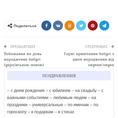
Поделиться
ПРЕДЫДУЩЕЕ
СЛЕДУЮЩЕЕ
Побажання на день
Гарні привітання бабусі з
народження бабусі
днем народження від
(українською мовою)
онучки/онука
ПОЗДРАВЛЕНИЯ
-- с днем рождения
-- с юбилеем
-- на свадьбу
-- с
важными событиями
-- любимым людям
-- на
праздники
-- универсальные
-- по именам
-- по
гороскопу
-- к подаркам
-- в стихах