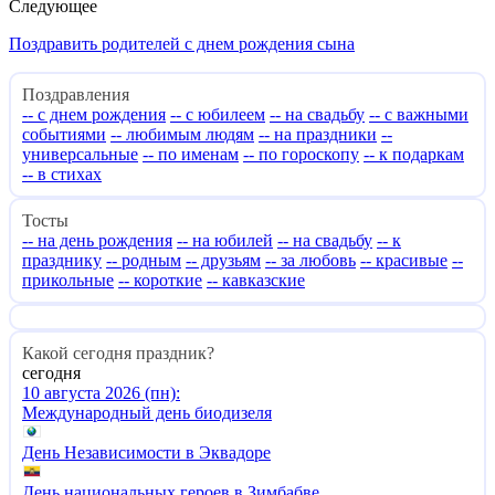
Следующее
Поздравить родителей с днем рождения сына
Поздравления
-- с днем рождения
-- с юбилеем
-- на свадьбу
-- с важными
событиями
-- любимым людям
-- на праздники
--
универсальные
-- по именам
-- по гороскопу
-- к подаркам
-- в стихах
Тосты
-- на день рождения
-- на юбилей
-- на свадьбу
-- к
празднику
-- родным
-- друзьям
-- за любовь
-- красивые
--
прикольные
-- короткие
-- кавказские
Какой сегодня праздник?
сегодня
10 августа 2026 (пн):
Международный день биодизеля
День Независимости в Эквадоре
День национальных героев в Зимбабве