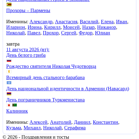
Прохоры – Пармены
Именины:
Александр
,
Анастасия
,
Василий
,
Елена
,
Иван
,
Иларион
,
Ирина
,
Кирилл
,
Моисей
,
Назар
,
Никанор
,
Николай
,
Павел
,
Прохор
,
Сергей
,
Федор
,
Юлиан
завтра
11 августа 2026 (вт):
День белого гриба
Рождество святителя Николая Чудотворца
Всемирный день стального барабана
День национальной идентичности в Армении (Навасард)
День пограничников Туркменистана
Калинник
Именины:
Алексей
,
Анатолий
,
Даниил
,
Константин
,
Кузьма
,
Михаил
,
Николай
,
Серафима
© 2026 - Поздравления и тосты