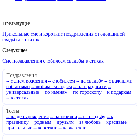
Предыдущее
Прикольные смс и короткие поздравления с годовщиной
свадьбы в стихах
Следующее
Смс поздравления с юбилеем свадьбы в стихах
Поздравления
-- с днем рождения
-- с юбилеем
-- на свадьбу
-- с важными
событиями
-- любимым людям
-- на праздники
--
универсальные
-- по именам
-- по гороскопу
-- к подаркам
-- в стихах
Тосты
-- на день рождения
-- на юбилей
-- на свадьбу
-- к
празднику
-- родным
-- друзьям
-- за любовь
-- красивые
--
прикольные
-- короткие
-- кавказские