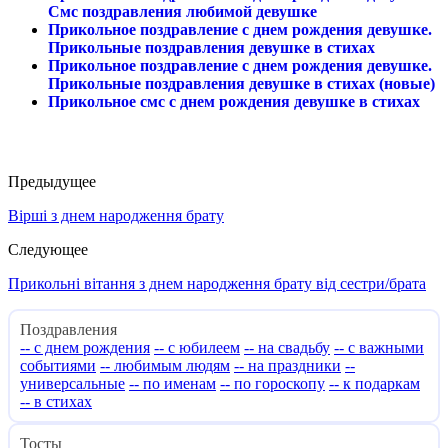
Смс поздравления любимой девушке
Прикольное поздравление с днем рождения девушке.
Прикольные поздравления девушке в стихах
Прикольное поздравление с днем рождения девушке.
Прикольные поздравления девушке в стихах (новые)
Прикольное смс с днем рождения девушке в стихах
Предыдущее
Вірші з днем народження брату
Следующее
Прикольні вітання з днем народження брату від сестри/брата
Поздравления
-- с днем рождения
-- с юбилеем
-- на свадьбу
-- с важными
событиями
-- любимым людям
-- на праздники
--
универсальные
-- по именам
-- по гороскопу
-- к подаркам
-- в стихах
Тосты