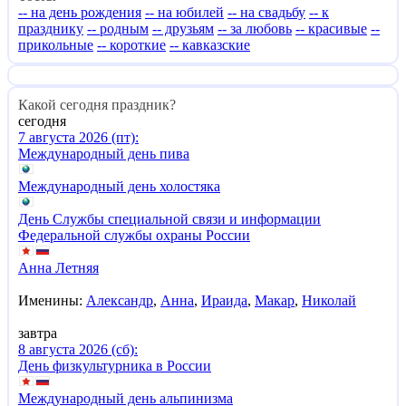
-- на день рождения
-- на юбилей
-- на свадьбу
-- к
празднику
-- родным
-- друзьям
-- за любовь
-- красивые
--
прикольные
-- короткие
-- кавказские
Какой сегодня праздник?
сегодня
7 августа 2026 (пт):
Международный день пива
Международный день холостяка
День Службы специальной связи и информации
Федеральной службы охраны России
Анна Летняя
Именины:
Александр
,
Анна
,
Ираида
,
Макар
,
Николай
завтра
8 августа 2026 (сб):
День физкультурника в России
Международный день альпинизма