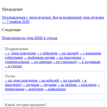
Предыдущее
Поздравления с днем мужчин. Когда всемирный день мужчин
— 7 ноября 2020
Следующее
Пожелания на день КВН в стихах
Поздравления
-- с днем рождения
-- с юбилеем
-- на свадьбу
-- с важными
событиями
-- любимым людям
-- на праздники
--
универсальные
-- по именам
-- по гороскопу
-- к подаркам
-- в стихах
Тосты
-- на день рождения
-- на юбилей
-- на свадьбу
-- к
празднику
-- родным
-- друзьям
-- за любовь
-- красивые
--
прикольные
-- короткие
-- кавказские
Какой сегодня праздник?