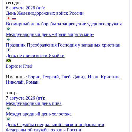
сегодня
6 августа 2026 (чт):
День Железнодорожных войск России
Всемирный день борьбы за запрещение ядерного оружия
Международный день «Врачи мира за мир»
Праздник Преображения Господня у западных христиан
День независимости Ямайки
Борис и Глеб
Именины:
Борис
,
Георгий
,
Глеб
,
Давид
,
Иван
,
Кристина
,
Николай
,
Роман
завтра
7 августа 2026 (пт):
Международный день пива
Международный день холостяка
День Службы специальной связи и информации
Федеральной службы охраны России