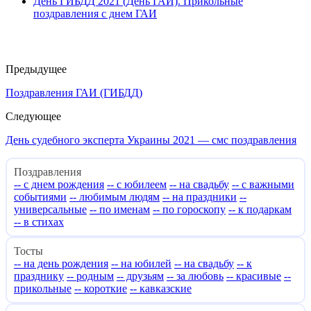
День ГИБДД 2021 (День ГАИ). Прикольные
поздравления с днем ГАИ
Предыдущее
Поздравления ГАИ (ГИБДД)
Следующее
День судебного эксперта Украины 2021 — смс поздравления
Поздравления
-- с днем рождения
-- с юбилеем
-- на свадьбу
-- с важными
событиями
-- любимым людям
-- на праздники
--
универсальные
-- по именам
-- по гороскопу
-- к подаркам
-- в стихах
Тосты
-- на день рождения
-- на юбилей
-- на свадьбу
-- к
празднику
-- родным
-- друзьям
-- за любовь
-- красивые
--
прикольные
-- короткие
-- кавказские