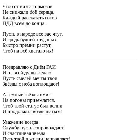
Чтоб от визга тормозов
Не снижали бой сердца,
Каждый рассказать готов
ПДД всем до конца.
Пусть в народе все вас чтут,
И средь будней трудовых
Быстро премии растут,
Чтоб на всё хватало их!
Поздравляю с Днём ГАИ
И от всей души желаю,
Пусть смелей мечты твои
Звёзды с неба воплощают!
А земные звёзды вмиг
На погоны приземлятся,
Чтоб твой статус был велик
И продолжил возвышаться!
Уважение всегда
Службу пусть сопровождает,
И счастливая звезда
Путь твой в жизни направляет!