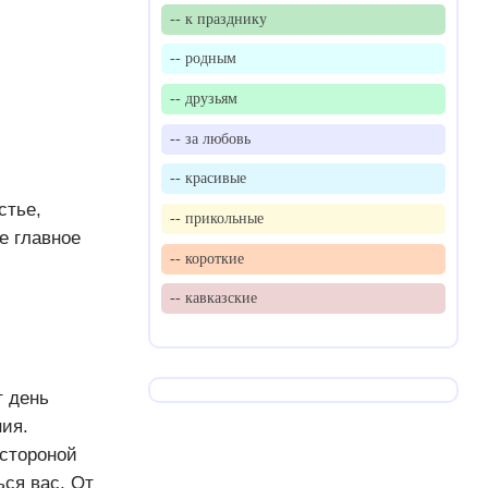
-- к празднику
-- родным
-- друзьям
-- за любовь
-- красивые
стье,
-- прикольные
е главное
-- короткие
-- кавказские
т день
ия.
стороной
ся вас. От