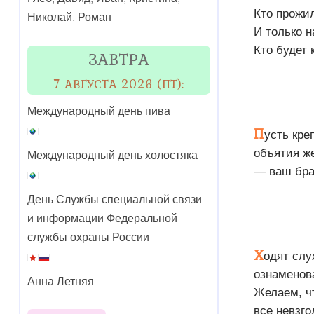
Кто прожи
Николай
,
Роман
И только н
Кто будет 
ЗАВТРА
7 АВГУСТА 2026 (ПТ):
Международный день пива
П
усть кре
объятия ж
Международный день холостяка
— ваш брак
День Службы специальной связи
и информации Федеральной
службы охраны России
Х
одят слу
ознаменов
Анна Летняя
Желаем, ч
все невзг