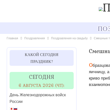
ПО
Главная
Поздравления
Поздравления на свадьбу
Смешные т
Смешны
КАКОЙ СЕГОДНЯ
ПРАЗДНИК?
О
бразцова
яичницу, а
СЕГОДНЯ
криво приб
6 АВГУСТА 2026 (ЧТ):
взаимопон
День Железнодорожных войск
России