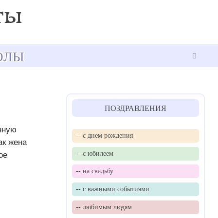
ОЛЫ
ПОЗДРАВЛЕНИЯ
нную
-- с днем рождения
ак жена
-- с юбилеем
ое
-- на свадьбу
-- с важными событиями
-- любимым людям