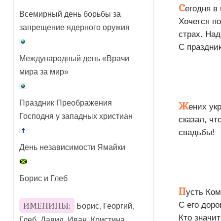
С
егодня в
Всемирный день борьбы за
Хочется по
запрещение ядерного оружия
страх. На
С праздни
Международный день «Врачи
мира за мир»
Ж
Праздник Преображения
ених ук
Господня у западных христиан
сказал, чт
свадьбы!
День независимости Ямайки
Борис и Глеб
П
усть Ком
ИМЕНИНЫ:
С его доро
Борис
,
Георгий
,
Кто значи
Глеб
,
Давид
,
Иван
,
Кристина
,