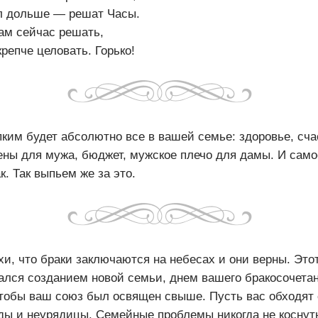
л дольше — решат Часы.
ам сейчас решать,
крепче целовать. Горько!
пким будет абсолютно все в вашей семье: здоровье, сча
ены для мужа, бюджет, мужское плечо для дамы. И само
. Так выпьем же за это.
хи, что браки заключаются на небесах и они верны. Это
ался созданием новой семьи, днем вашего бракосочетан
тобы ваш союз был освящен свыше. Пусть вас обходят 
оды и неурядицы. Семейные проблемы никогда не коснуть