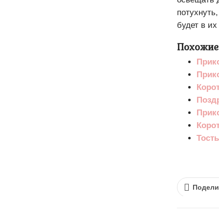
потухнуть,
будет в их
Похожие
Прик
Прик
Корот
Позд
Прик
Коро
Тосты
Подели