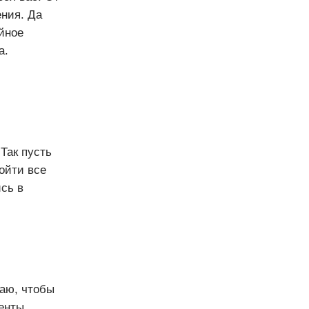
ния. Да
йное
а.
Так пусть
ройти все
ись в
аю, чтобы
енты.