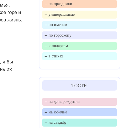
-- на праздники
емья.
ое горе и
-- универсальные
зов жизнь.
-- по именам
-- по гороскопу
-- к подаркам
-- в стихах
, я бы
ень их
ТОСТЫ
-- на день рождения
-- на юбилей
-- на свадьбу