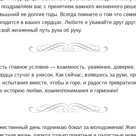
 поздравляем вас с принятием важного жизненного реше
евышний ее долгие годы. Всегда помните о том что семе
ходится в ваших сердцах. Любите и уважайте друг друг
вой жизненный путь рука об руку.
ть главное условие — взаимность, уважение, доверие. 
рдца стучат в унисон. Как сейчас, взявшись за руки, п
 испытания вместе, чтобы и горе, и радости превратил
ю историю любви, взаимопонимания и гармонии!
жественный день поднимаю бокал за молодоженов! Жел
естная жизнь дарила только приятные и радостные мом