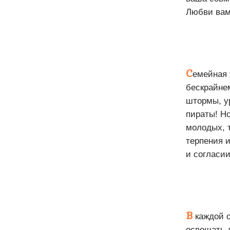
Любви вам,
С
емейная 
бескрайне
штормы, ур
пираты! Но
молодых, 
терпения 
и согласии
В
каждой с
освещать д