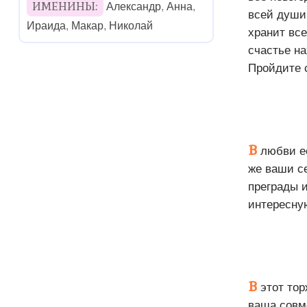
ИМЕНИНЫ:
Александр
,
Анна
,
всей души
Ираида
,
Макар
,
Николай
хранит вс
счастье на
Пройдите с
В
любви ес
же ваши се
преграды и
интересну
В
этот тор
ваша совм