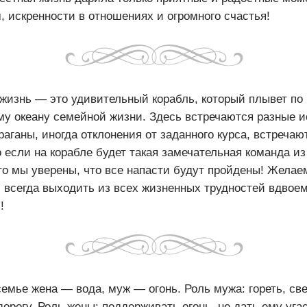
 искренности в отношениях и огромного счастья!
жизнь — это удивительный корабль, который плывет по
му океану семейной жизни. Здесь встречаются разные и
аганы, иногда отклонения от заданного курса, встречаю
 если на корабле будет такая замечательная команда и
то мы уверены, что все напасти будут пройдены! Желае
и всегда выходить из всех жизненных трудностей вдвое
!
емье жена — вода, муж — огонь. Роль мужа: гореть, све
орогу. Роль жены: поддерживать огонь, не дать ему уга