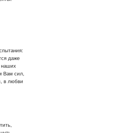
спытания:
тся даже
з наших
м Вам сил,
м, в любви
тить,
снуть,